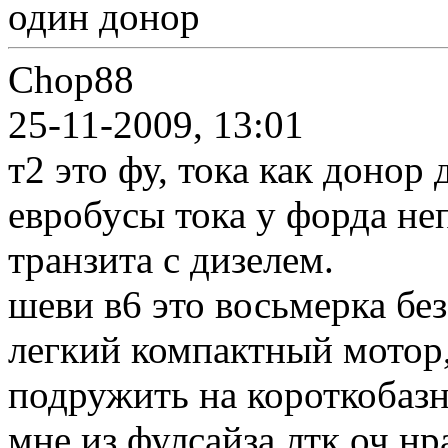
один донор
Chop88
25-11-2009, 13:01
т2 это фу, тока как донор
евробусы тока у форда неп
транзита с дизелем.
шеви в6 это восьмерка бе
легкий компактный мотор,
подружить на короткобаз
мне из фулсайза лтк оч нра