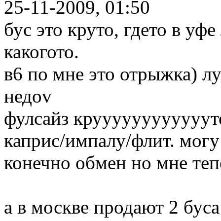
25-11-2009, 01:50
бус это круто, гдето в уфе
какогото.
в6 по мне это отрыжка) л
недоv
фулсайз крууууууууууууто
каприс/импалу/флит. могу
конечно обмен но мне теп
а в москве продают 2 буса