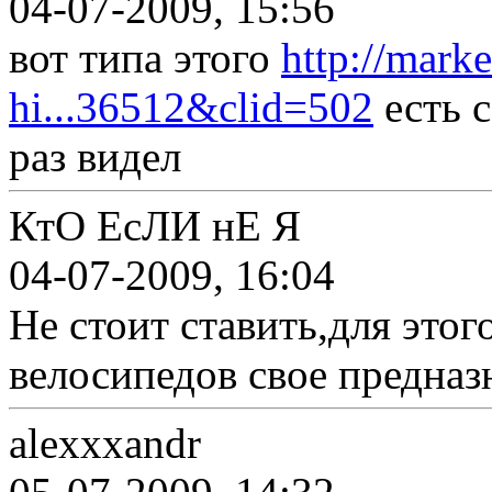
04-07-2009, 15:56
вот типа этого
http://mark
hi...36512&clid=502
есть с
раз видел
КтО ЕсЛИ нЕ Я
04-07-2009, 16:04
Не стоит ставить,для это
велосипедов свое предназн
alexxxandr