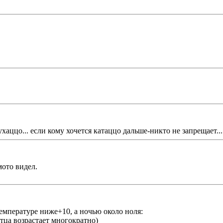
аццо... если кому хочется катаццо дальше-никто не запрещает...
мото видел.
температуре ниже+10, а ночью около ноля:
тца возрастает многократно)