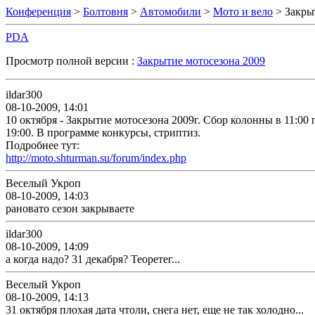
Конференция
>
Болтовня
>
Автомобили
>
Мото и вело
> Закры
PDA
Просмотр полной версии :
Закрытие мотосезона 2009
ildar300
08-10-2009, 14:01
10 октября - Закрытие мотосезона 2009г. Сбор колонны в 11:00 
19:00. В программе конкурсы, стриптиз.
Подробнее тут:
http://moto.shturman.su/forum/index.php
Веселый Укроп
08-10-2009, 14:03
рановато сезон закрываете
ildar300
08-10-2009, 14:09
а когда надо? 31 декабря? Теоретег...
Веселый Укроп
08-10-2009, 14:13
31 октября плохая дата чтоли, снега нет, еще не так холодно...