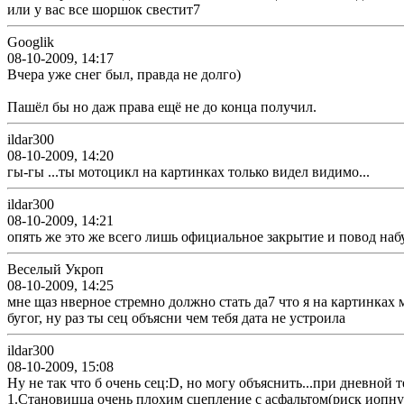
или у вас все шоршок свестит7
Googlik
08-10-2009, 14:17
Вчера уже снег был, правда не долго)
Пашёл бы но даж права ещё не до конца получил.
ildar300
08-10-2009, 14:20
гы-гы ...ты мотоцикл на картинках только видел видимо...
ildar300
08-10-2009, 14:21
опять же это же всего лишь официальное закрытие и повод набух
Веселый Укроп
08-10-2009, 14:25
мне щаз нверное стремно должно стать да7 что я на картинках 
бугог, ну раз ты сец объясни чем тебя дата не устроила
ildar300
08-10-2009, 15:08
Ну не так что б очень сец:D, но могу объяснить...при дневной 
1.Становицца очень плохим сцепление с асфальтом(риск иопну