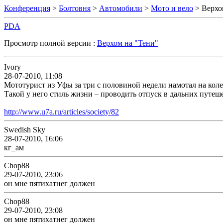
Конференция
>
Болтовня
>
Автомобили
>
Мото и вело
> Верхо
PDA
Просмотр полной версии :
Верхом на "Тени"
Ivory
28-07-2010, 11:08
Мототурист из Уфы за три с половиной недели намотал на коле
Такой у него стиль жизни – проводить отпуск в дальних путеш
http://www.u7a.ru/articles/society/82
Swedish Sky
28-07-2010, 16:06
кг_ам
Chop88
29-07-2010, 23:06
он мне пятихатнег должен
Chop88
29-07-2010, 23:08
он мне пятихатнег должен