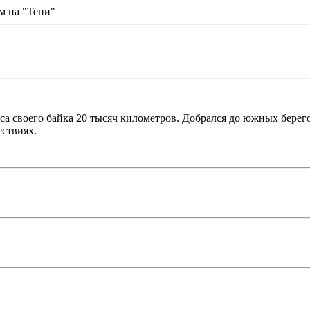
м на "Тени"
са своего байка 20 тысяч километров. Добрался до южных берего
ествиях.