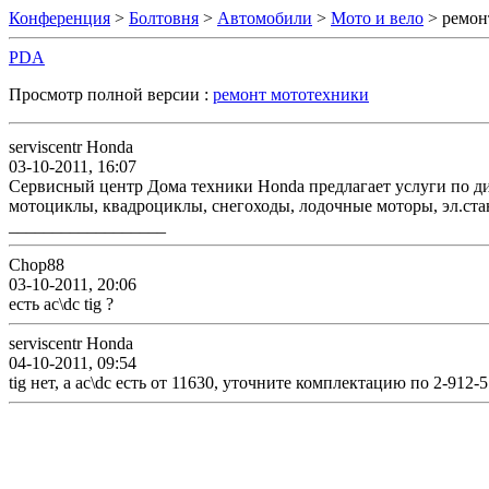
Конференция
>
Болтовня
>
Автомобили
>
Мото и вело
> ремон
PDA
Просмотр полной версии :
ремонт мототехники
serviscentr Honda
03-10-2011, 16:07
Сервисный центр Дома техники Honda предлагает услуги по ди
мотоциклы, квадроциклы, снегоходы, лодочные моторы, эл.стан
__________________
Chop88
03-10-2011, 20:06
есть ac\dc tig ?
serviscentr Honda
04-10-2011, 09:54
tig нет, а ac\dc есть от 11630, уточните комплектацию по 2-912-