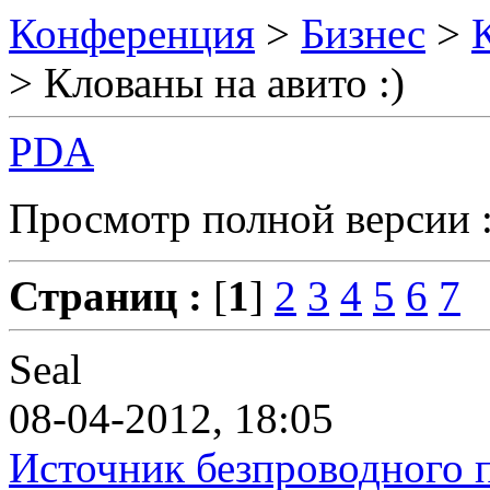
Конференция
>
Бизнес
>
> Клованы на авито :)
PDA
Просмотр полной версии 
Страниц :
[
1
]
2
3
4
5
6
7
Seal
08-04-2012, 18:05
Источник безпроводного 