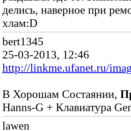
делись, наверное при рем
хлам:D
bert1345
25-03-2013, 12:46
http://linkme.ufanet.ru/im
В Хорошам Состаянии,
П
Hanns-G + Клавиатура Ge
lawen