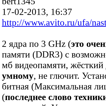
bert1345
17-02-2013, 16:37
http://www.avito.ru/ufa/n
2 ядра по 3 GHz (
это оче
памяти (DDR3) с возможно
мб видеопамяти, жёсткий 
умному
, не глючит. Уста
битная (Максимальная ли
(
последнее слово техник