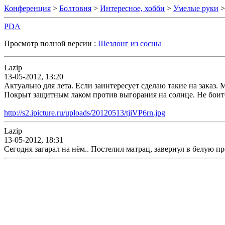
Конференция
>
Болтовня
>
Интересное, хобби
>
Умелые руки
>
PDA
Просмотр полной версии :
Шезлонг из сосны
Lazip
13-05-2012, 13:20
Актуально для лета. Если заинтересует сделаю такие на заказ. 
Покрыт защитным лаком против выгорания на солнце. Не боит
http://s2.ipicture.ru/uploads/20120513/tjiVP6rn.jpg
Lazip
13-05-2012, 18:31
Сегодня загарал на нём.. Постелил матрац, завернул в белую п