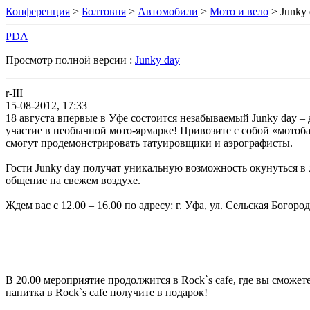
Конференция
>
Болтовня
>
Автомобили
>
Мото и вело
> Junky 
PDA
Просмотр полной версии :
Junky day
r-III
15-08-2012, 17:33
18 августа впервые в Уфе состоится незабываемый Junky day –
участие в необычной мото-ярмарке! Привозите с собой «мотоб
смогут продемонстрировать татуировщики и аэрографисты.
Гости Junky day получат уникальную возможность окунуться в
общение на свежем воздухе.
Ждем вас с 12.00 – 16.00 по адресу: г. Уфа, ул. Сельская Богор
В 20.00 мероприятие продолжится в Rock`s cafe, где вы сможе
напитка в Rock`s cafe получите в подарок!