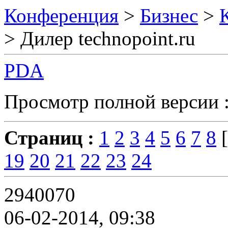
Конференция
>
Бизнес
>
> Дилер technopoint.ru
PDA
Просмотр полной версии 
Страниц :
1
2
3
4
5
6
7
8
[
19
20
21
22
23
24
2940070
06-02-2014, 09:38