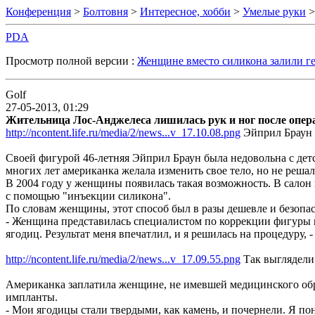
Конференция
>
Болтовня
>
Интересное, хобби
>
Умелые руки
>
PDA
Просмотр полной версии :
Женщине вместо силикона залили ге
Golf
27-05-2013, 01:29
Жительница Лос-Анджелеса лишилась рук и ног после опера
http://ncontent.life.ru/media/2/news...v_17.10.08.png
Эйприл Браун п
Своей фигурой 46-летняя Эйприл Браун была недовольна с детс
многих лет американка желала изменить свое тело, но не реша
В 2004 году у женщины появилась такая возможность. В салон 
с помощью "инъекции силикона".
По словам женщины, этот способ был в разы дешевле и безопа
- Женщина представилась специалистом по коррекции фигуры и
ягодиц. Результат меня впечатлил, и я решилась на процедуру, -
http://ncontent.life.ru/media/2/news...v_17.09.55.png
Так выглядели
Американка заплатила женщине, не имевшей медицинского обр
импланты.
- Мои ягодицы стали твердыми, как камень, и почернели. Я поня