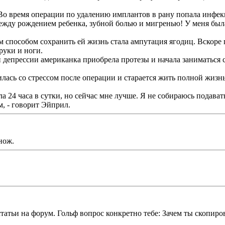
Во время операции по удалению имплантов в рану попала инфекц
жду рождением ребенка, зубной болью и мигренью! У меня была т
способом сохранить ей жизнь стала ампутация ягодиц. Вскоре п
руки и ноги.
епрессии американка приобрела протезы и начала заниматься сп
ась со стрессом после операции и старается жить полной жизнью
 24 часа в сутки, но сейчас мне лучше. Я не собираюсь подават
м, - говорит Эйприл.
нож.
татьи на форум. Гольф вопрос конкретно тебе: Зачем ты скопиро