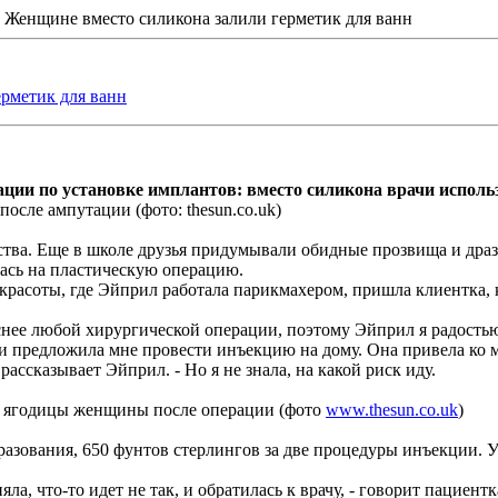
 Женщине вместо силикона залили герметик для ванн
рметик для ванн
ции по установке имплантов: вместо силикона врачи исполь
осле ампутации (фото: thesun.co.uk)
тва. Еще в школе друзья придумывали обидные прозвища и дразн
лась на пластическую операцию.
красоты, где Эйприл работала парикмахером, пришла клиентка, 
снее любой хирургической операции, поэтому Эйприл я радостью
 предложила мне провести инъекцию на дому. Она привела ко м
 рассказывает Эйприл. - Но я не знала, на какой риск иду.
 ягодицы женщины после операции (фото
www.thesun.co.uk
)
азования, 650 фунтов стерлингов за две процедуры инъекции. У
ла, что-то идет не так, и обратилась к врачу, - говорит пациент