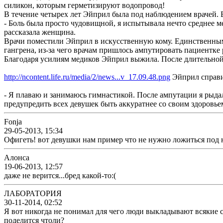
силикон, которым герметизируют водопровод!
В течение четырех лет Эйприл была под наблюдением врачей. 
- Боль была просто чудовищной, я испытывала нечто среднее ме
рассказала женщина.
Врачи поместили Эйприл в искусственную кому. Единственным 
гангрена, из-за чего врачам пришлось ампутировать пациентке 
Благодаря усилиям медиков Эйприл выжила. После длительной д
http://ncontent.life.ru/media/2/news...v_17.09.48.png
Эйприл справил
- Я плаваю и занимаюсь гимнастикой. После ампутации я рыдала
предупредить всех девушек быть аккуратнее со своим здоровье
Fonja
29-05-2013, 15:34
Офигеть! вот девушки нам пример что не нужно ложиться под 
Алонса
19-06-2013, 12:57
даже не верится...бред какой-то:(
ЛАБОРАТОРИЯ
30-11-2014, 02:52
Я вот никогда не понимал для чего люди выкладывают всякие с
поделится чтоли?