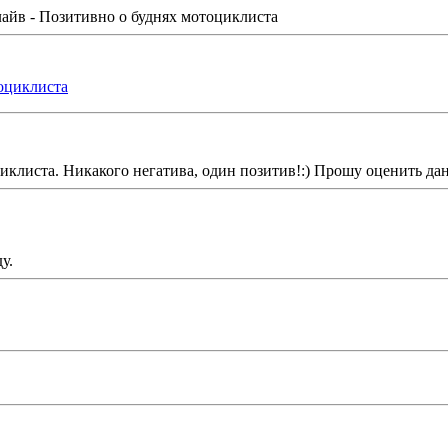
айв - Позитивно о буднях мотоциклиста
оциклиста
иклиста. Никакого негатива, один позитив!:) Прошу оценить да
у.