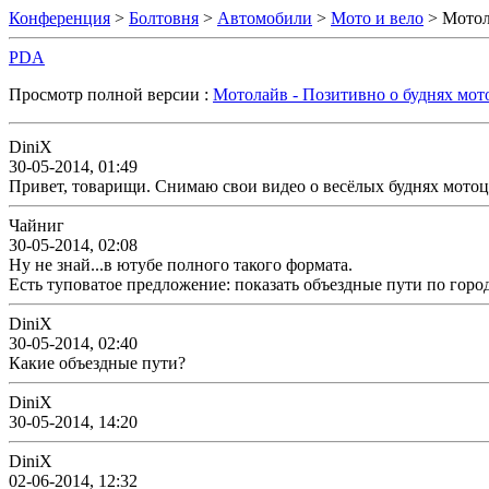
Конференция
>
Болтовня
>
Автомобили
>
Мото и вело
> Мотол
PDA
Просмотр полной версии :
Мотолайв - Позитивно о буднях мот
DiniX
30-05-2014, 01:49
Привет, товарищи. Снимаю свои видео о весёлых буднях мотоц
Чайниг
30-05-2014, 02:08
Ну не знай...в ютубе полного такого формата.
Есть туповатое предложение: показать объездные пути по город
DiniX
30-05-2014, 02:40
Какие объездные пути?
DiniX
30-05-2014, 14:20
DiniX
02-06-2014, 12:32