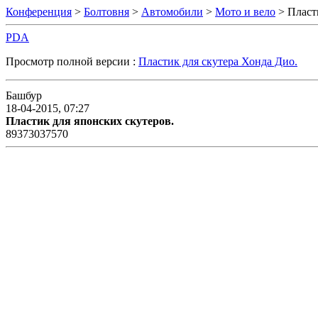
Конференция
>
Болтовня
>
Автомобили
>
Мото и вело
> Пласт
PDA
Просмотр полной версии :
Пластик для скутера Хонда Дио.
Башбур
18-04-2015, 07:27
Пластик для японских скутеров.
89373037570