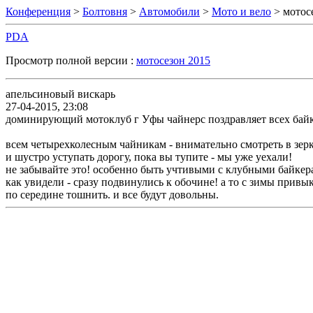
Конференция
>
Болтовня
>
Автомобили
>
Мото и вело
> мотос
PDA
Просмотр полной версии :
мотосезон 2015
апельсиновый вискарь
27-04-2015, 23:08
доминирующий мотоклуб г Уфы чайнерс поздравляет всех байке
всем четырехколесным чайникам - внимательно смотреть в зер
и шустро уступать дорогу, пока вы тупите - мы уже уехали!
не забывайте это! особенно быть учтивыми с клубными байкер
как увидели - сразу подвинулись к обочине! а то с зимы привы
по середине тошнить. и все будут довольны.