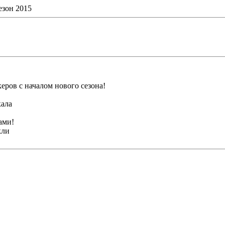
езон 2015
ров с началом нового сезона!
кала
ами!
кли