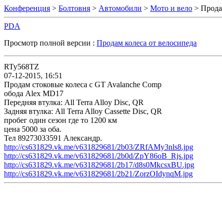
Конференция
>
Болтовня
>
Автомобили
>
Мото и вело
> Прода
PDA
Просмотр полной версии :
Продам колеса от велосипеда
RTy568TZ
07-12-2015, 16:51
Продам стоковые колеса с GT Avalanche Comp
обода Alex MD17
Передняя втулка: All Terra Alloy Disc, QR
Задняя втулка: All Terra Alloy Cassette Disc, QR
пробег один сезон где то 1200 км
цена 5000 за оба.
Тел 89273033591 Александр.
http://cs631829.vk.me/v631829681/2b03/ZRfAMy3nls8.jpg
http://cs631829.vk.me/v631829681/2b0d/ZpY86oB_Rjs.jpg
http://cs631829.vk.me/v631829681/2b17/d8s0MkcsxBU.jpg
http://cs631829.vk.me/v631829681/2b21/ZorzOIdynqM.jpg