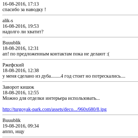
16-08-2016, 17:13
спасибо за наводку !
alik-s
16-08-2016, 19:53
надолго ли хватит?
Buuublik
18-08-2016, 12:31
ап! по предложенным контактам пока не делают :(
Ржефский
18-08-2016, 12:38
у меня сделано из дуба........4 год стоит но потрескались....
Заворот кишок
18-08-2016, 12:55
Можно для отделки интерьера использовать...
http://turgoyak-park.com/assets/deco.../960x680/8.jpg
Buuublik
19-08-2016, 09:34
аппп, ищу