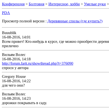
Конференция
>
Болтовня
>
Интересное, хобби
>
Умелые руки
>
PDA
Просмотр полной версии :
Деревянные спилы (где купить?)
Buuublik
16-08-2016, 14:01
Всем привет! Кто-нибудь в курсе, где можно приобрести дере
прилично
Вильям Волес
16-08-2016, 14:18
http://forum.farit.ru/showthread.php?t=376090
спроси у автора
Gregory House
16-08-2016, 14:22
для чего они?
Вильям Волес
16-08-2016, 14:23
дорожки покрывать в саду.