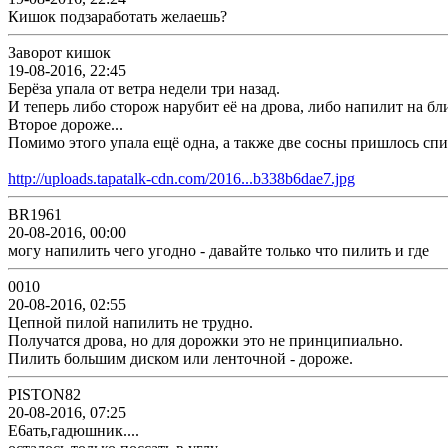
Кишок подзаработать желаешь?
Заворот кишок
19-08-2016, 22:45
Берёза упала от ветра недели три назад.
И теперь либо сторож нарубит её на дрова, либо напилит на бл
Второе дороже...
Помимо этого упала ещё одна, а также две сосны пришлось сп
http://uploads.tapatalk-cdn.com/2016...b338b6dae7.jpg
BR1961
20-08-2016, 00:00
могу напилить чего угодно - давайте только что пилить и где
0010
20-08-2016, 02:55
Цепной пилой напилить не трудно.
Получатся дрова, но для дорожки это не принципиально.
Пилить большим диском или ленточной - дороже.
PISTON82
20-08-2016, 07:25
Е6ать,гадюшник....