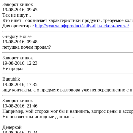
Заворот кишок
19-08-2016, 09:45
Так не ищут...
Кто ищет - обозначает характеристики продукта, требуемое кол
Для ориентира:
http://мульча.рф/product/spily-dlja-dekora-bereza/
Gregory House
19-08-2016, 09:48
петушка почем продал?
Заворот кишок
19-08-2016, 12:23
Не продал.
Buuublik
19-08-2016, 17:35
ищу контакты, а о предмете разговора уже непосредственно с п
Заворот кишок
19-08-2016, 21:46
Например, мой сторож мог бы и напилить, вопрос цены и ассо
Но неизвестны исходные данные...
Дедеркой
19-08-2016, 22:24