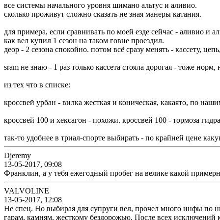
все системы начального уровня шимано альтус и аливио.
сколько проживут сложно сказать не зная манеры катания.
для примера, если сравнивать по моей езде сейчас - аливио и а
как вел купил 1 сезон на таком говне проездил.
деор - 2 сезона спокойно. потом всё сразу менять - кассету, цеп
sram не знаю - 1 раз только кассета стояла дорогая - тоже норм
из тех что в списке:
кроссвей урбан - вилка жесткая и коническая, какаято, по наш
кроссвей 100 и хексагон - похожи. кроссвей 100 - тормоза гидр
так-то удобнее в триал-спорте выбирать - по крайней цене как
Djeremy
13-05-2017, 09:08
Франклин, а у тебя ежегодный пробег на велике какой примерн
VALVOLINE
13-05-2017, 12:08
Не спец. Но выбирая для супруги вел, прочел много инфы по ни
гарам, камням, жесткому бездорожью. После всех исключений к