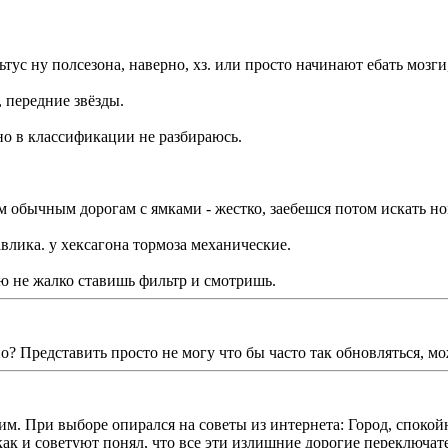
льтус ну полсезона, наверно, хз. или просто начинают ебать мозг
ь, передние звёзды.
, но в классификации не разбираюсь.
им обычным дорогам с ямками - жестко, заебешся потом искать но
авлика. у хексагона тормоза механические.
ую не жалко ставишь фильтр и смотришь.
о? Представить просто не могу что бы часто так обновляться, м
м. При выборе опирался на советы из интернета: Город, спокойн
ак и советуют понял, что все эти излишние дорогие переключат