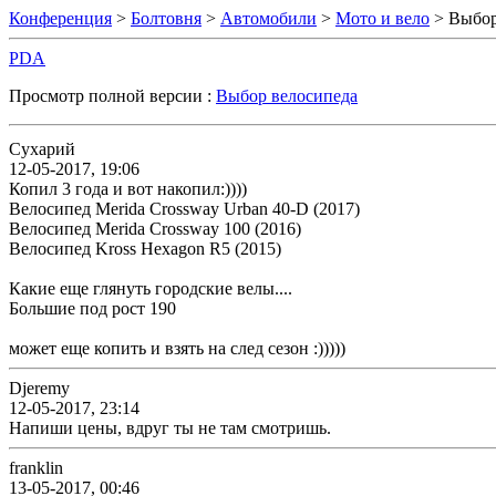
Конференция
>
Болтовня
>
Автомобили
>
Мото и вело
> Выбор
PDA
Просмотр полной версии :
Выбор велосипеда
Сухарий
12-05-2017, 19:06
Копил 3 года и вот накопил:))))
Велосипед Merida Crossway Urban 40-D (2017)
Велосипед Merida Crossway 100 (2016)
Велосипед Kross Hexagon R5 (2015)
Какие еще глянуть городские велы....
Большие под рост 190
может еще копить и взять на след сезон :)))))
Djeremy
12-05-2017, 23:14
Напиши цены, вдруг ты не там смотришь.
franklin
13-05-2017, 00:46