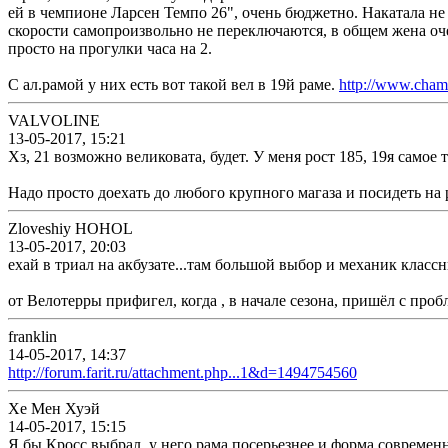
ей в чемпионе Ларсен Темпо 26", очень бюджетно. Накатала не 
скорости самопроизвольно не переключаются, в общем жена оче
просто на прогулки часа на 2.
С ал.рамой у них есть вот такой вел в 19й раме.
http://www.champ
VALVOLINE
13-05-2017, 15:21
Хз, 21 возможно великовата, будет. У меня рост 185, 19я самое 
Надо просто доехать до любого крупного магаза и посидеть на 
Zloveshiy HOHOL
13-05-2017, 20:03
ехай в триал на акбузате...там большой выбор и механик классн
от Велотерры прифигел, когда , в начале сезона, пришёл с пробл
franklin
14-05-2017, 14:37
http://forum.farit.ru/attachment.php...1&d=1494754560
Хе Мен Хуэй
14-05-2017, 15:15
Я бы Кросс выбрал, у него рама посерьезнее и форма современн