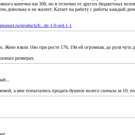
много конечно км 300, но в отличии от других бюджетных велов,
нь довольна и не жалеет. Катает на работу с работы каждый ден
ionnet.ru/products/b...de-1-0-red-1-1
то. Жене взяли 16ю при росте 176, 19я ей огромная, до руля чуть 
разных размерах.
ый...
емой, а мне попытались продать бушное колесо сначала за 10, пот
ее.