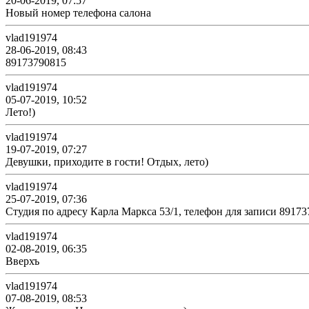
20-06-2019, 07:57
Новый номер телефона салона
vlad191974
28-06-2019, 08:43
89173790815
vlad191974
05-07-2019, 10:52
Лето!)
vlad191974
19-07-2019, 07:27
Девушки, приходите в гости! Отдых, лето)
vlad191974
25-07-2019, 07:36
Студия по адресу Карла Маркса 53/1, телефон для записи 8917
vlad191974
02-08-2019, 06:35
Вверхъ
vlad191974
07-08-2019, 08:53