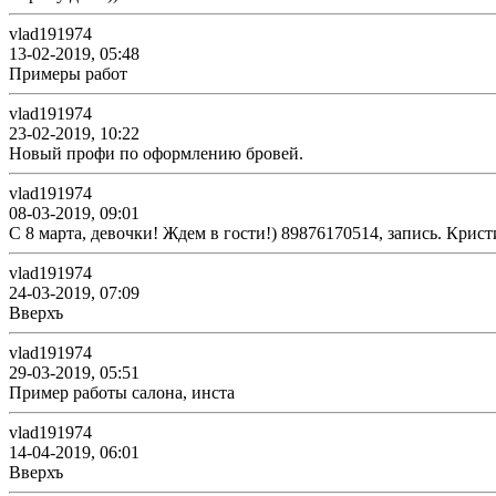
vlad191974
13-02-2019, 05:48
Примеры работ
vlad191974
23-02-2019, 10:22
Новый профи по оформлению бровей.
vlad191974
08-03-2019, 09:01
С 8 марта, девочки! Ждем в гости!) 89876170514, запись. Крис
vlad191974
24-03-2019, 07:09
Вверхъ
vlad191974
29-03-2019, 05:51
Пример работы салона, инста
vlad191974
14-04-2019, 06:01
Вверхъ