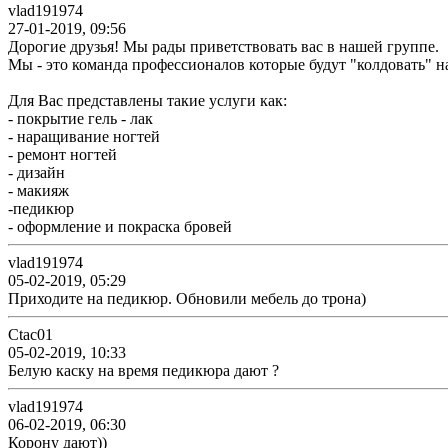
vlad191974
27-01-2019, 09:56
Дорогие друзья! Мы рады приветствовать вас в нашей группе.
Мы - это команда профессионалов которые будут "колдовать" н
Для Вас представлены такие услуги как:
- покрытие гель - лак
- наращивание ногтей
- ремонт ногтей
- дизайн
- макияж
-педикюр
- оформление и покраска бровей
vlad191974
05-02-2019, 05:29
Приходите на педикюр. Обновили мебель до трона)
Ctac01
05-02-2019, 10:33
Белую каску на время педикюра дают ?
vlad191974
06-02-2019, 06:30
Корону дают))