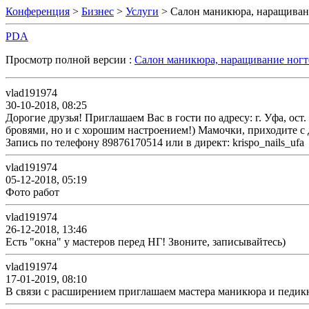
Конференция
>
Бизнес
>
Услуги
> Салон маникюра, наращиван
PDA
Просмотр полной версии :
Салон маникюра, наращивание ногт
vlad191974
30-10-2018, 08:25
Дорогие друзья! Приглашаем Вас в гости по адресу: г. Уфа, ост.
бровями, но и с хорошим настроением!) Мамочки, приходите с де
Запись по телефону 89876170514 или в директ: krispo_nails_ufa
vlad191974
05-12-2018, 05:19
Фото работ
vlad191974
26-12-2018, 13:46
Есть "окна" у мастеров перед НГ! Звоните, записывайтесь)
vlad191974
17-01-2019, 08:10
В связи с расширением приглашаем мастера маникюра и педикю