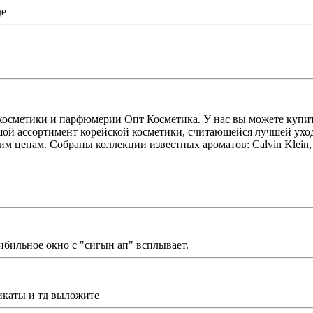
де
косметики и парфюмерии Опт Косметика. У нас вы можете купит
льшой ассортимент корейской косметики, считающейся лучшей ухо
м ценам. Собраны коллекции известных ароматов: Calvin Klein, 
дибильное окно с "сигын ап" всплывает.
икаты и тд выложите