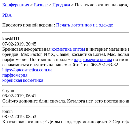
Конференция
>
Бизнес
>
Продажа
> Печать логотипов на одеж
PDA
Просмотр полной версии :
Печать логотипов на одежде
kraski111
07-02-2019, 20:45
Брендовая декоративная
косметика оптом
в интернет магазине 
брендов: Max Factor, NYX, Chanel, косметика Loreal, Mac. Бо
парфюмерия. Постоянно в продаже
парфюмерия оптом
по низки
ознакомиться и купить на нашем сайте. Тел: 068-531-63-32
https://optcosmetica.com.ua
парфюмерия
корейская косметика
Grynn
08-02-2019, 06:41
Сайт-то допилите блин сначала. Каталога нет, зато постоянно 
tomin
08-02-2019, 08:53
Краски экологичные,? Детям на одежду можно делать? Сертиф