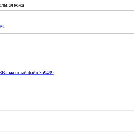
альная кожа
жа
8
Вложенный файл 359499