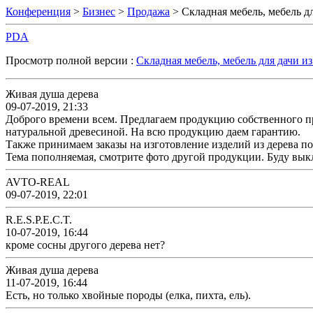
Конференция
>
Бизнес
>
Продажа
> Складная мебель, мебель дл
PDA
Просмотр полной версии :
Складная мебель, мебель для дачи из
Живая душа дерева
09-07-2019, 21:33
Доброго времени всем. Предлагаем продукцию собственного прои
натуральной древесиной. На всю продукцию даем гарантию.
Также принимаем заказы на изготовление изделий из дерева п
Тема пополняемая, смотрите фото другой продукции. Буду вык
AVTO-REAL
09-07-2019, 22:01
R.E.S.P.E.C.T.
10-07-2019, 16:44
кроме сосны другого дерева нет?
Живая душа дерева
11-07-2019, 16:44
Есть, но только хвойные породы (елка, пихта, ель).