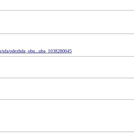
ru/ufa/odezhda_obu...uba_1038280045