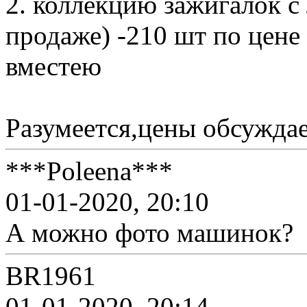
2. коллекцию зажигалок с
продаже) -210 шт по цене
вместею
Разумеетcя,цены обсужда
***Poleena***
01-01-2020, 20:10
А можно фото машинок?
BR1961
01-01-2020, 20:14