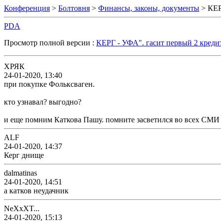
Конференция
>
Болтовня
>
Финансы, законы, документы
> КЕР
PDA
Просмотр полной версии :
КЕРГ - УФА". гасит первый 2 креди
ХРЯК
24-01-2020, 13:40
при покупке Фольксваген.
кто узнавал? выгодно?
и еще помним Каткова Пашу. помните засветился во всех СМИ
ALF
24-01-2020, 14:37
Керг днище
dalmatinas
24-01-2020, 14:51
а катков неудачник
NeXxXT...
24-01-2020, 15:13