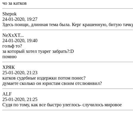
чо за катков
Shepok
24-01-2020, 19:27
Здесь поищи, длинная тема была. Керг крашенную, битую тачк
NeXxXT...
24-01-2020, 19:40
гольф то?
за который хотел туарег забрать?:D
помню
ХРЯК
25-01-2020, 21:23
катков судебные издержки потом понес?
думаете сколько он юристам своим отслюянвил?
ALF
25-01-2020, 21:25
Судя по тому, как все быстро улеглось- случилось мировое