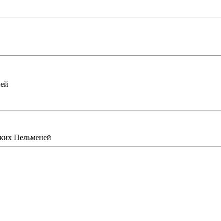
ней
ских Пельменей