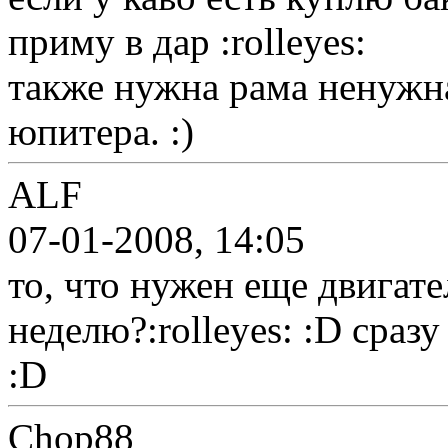
приму в дар :rolleyes:
также нужна рама ненужн
юпитера. :)
ALF
07-01-2008, 14:05
то, что нужен еще двигат
неделю?:rolleyes: :D сразу
:D
Chop88