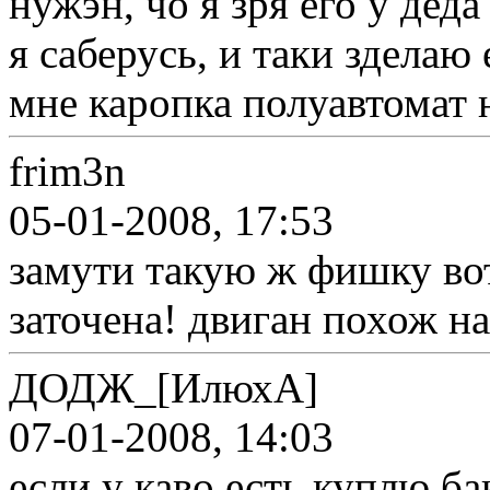
нужэн, чо я зря его у деда
я саберусь, и таки зделаю
мне каропка полуавтомат н
frim3n
05-01-2008, 17:53
замути такую ж фишку вот
заточена! двиган похож на
ДОДЖ_[ИлюхА]
07-01-2008, 14:03
если у каво есть куплю ба