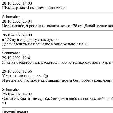
28-10-2002, 14:03
Шумахер давай сыграем в баскетбол
Schumaher
28-10-2002, 20:04
Нет, спасибо, я ростом не вышел, всего 178 см. Давай лучше пог
28-10-2002, 23:00
я 173 ну я ещё расту я так думаю
Давай гденить на площадке в одно кольцо 2 на 2!
Schumaher
29-10-2002, 12:41
Я же не баскетболист. Баскетбол люблю только смотреть, как 
29-10-2002, 12:56
У меня прав пока нету=((((
И не думаю что моя 9-ка стандарт почти без пробега конкурен
Schumaher
29-10-2002, 13:04
Согласен. Значит не судьба. Увидимся либо на гонках, либо на 
:D
ПротивПравил