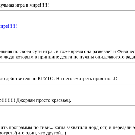
ульная игра в мире!!!!!!
ире!!!!!!
тельная по своей сути игра , в тоже время она развевает и Физи
м люди которым в принципе денги не нужны ониделаютэто ради се
ло действительно КРУТО. На него смотреть приятно. :D
!!!!!!!! Джордан просто красавец.
ь программы по тиви... когда захватили норд-ост, и передали экс
отреть!(что один, что другой...)