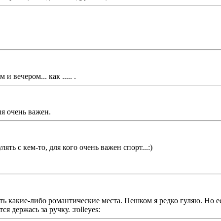
и вечером... как ..... .
ня очень важен.
ять с кем-то, для кого очень важен спорт...:)
 какие-либо романтические места. Пешком я редко гуляю. Но есл
 держась за ручку. :rolleyes: