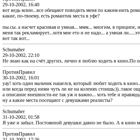
29-10-2002, 16:40
вот ведь млин...все обещают поводить меня по каким-нить романт
какие, по-твоему, есть романтик места в уфе?
пы.сы. а насчет красивая и умная... ммм... многим, в приципе,
меня так рекламирует...хотя мне ето и не надо... а умная ли....
вот так вот...
Schumaher
29-10-2002, 22:10
Не знаю как на счёт других, лично я люблю ходить в кино.По о
ПротивПравил
30-10-2002, 16:01
уау! хоть один мальчик нашелся, который любит ходить в кино
или когда перед ними чуть ли не на коленях стоишь:))..такое о
а описание внешности-не так уж и важно... хоть тебе и нравяцца
ну а какие места посещают с девушками реалисты?
Schumaher
31-10-2002, 01:58
Я уже и забыл. Постоянной девушки давно не было. А в кино м
ПротивПравил
31-10-2002, 17:26