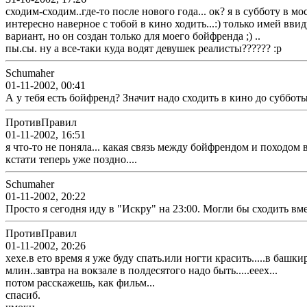
сходим-сходим..где-то после нового года... ок? я в субботу в мос
интересно наверное с тобой в кино ходить...:) только имей вв
вариант, но он создан только для моего бойфренда ;) ..
пы.сы. ну а все-таки куда водят девушек реалисты?????? :p
Schumaher
01-11-2002, 00:41
А у тебя есть бойфренд? Значит надо сходить в кино до субботы
ПротивПравил
01-11-2002, 16:51
я что-то не поняла... какая связь между бойфрендом и походом 
кстати теперь уже поздно....
Schumaher
01-11-2002, 20:22
Просто я сегодня иду в "Искру" на 23:00. Могли бы сходить вме
ПротивПравил
01-11-2002, 20:26
хехе.в ето время я уже буду спать.или ногти красить.....в башк
млин..завтра на вокзале в полдесятого надо быть.....ееех...
потом расскажешь, как фильм...
спасиб.