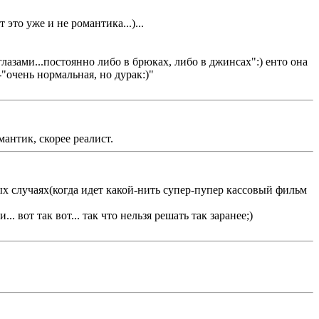
это уже и не романтика...)...
глазами...постоянно либо в брюках, либо в джинсах":) енто она
л-"очень нормальная, но дурак:)"
антик, скорее реалист.
ых случаях(когда идет какой-нить супер-пупер кассовый фильм
 вот так вот... так что нельзя решать так заранее;)