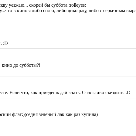
кву уезжаю... скорей бы суббота :rolleyes:
иду...что в кино я либо сплю, либо дико ржу, либо с серьезным в
. :D
в кино до субботы?!
сте. Если что, как приедешь дай знать. Счастливо съездить. :D
ирский флаг:)(седня зеленый лак как раз купила)