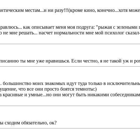
ическим местам...и ни разу!!!(кроме кино, конечно...хотя может 
 нравлюсь... как описывает меня моя подруга: "рыжая с зелеными 
.это не мне решать... насчет нормальности мне мой психолог сказа
писанию ты мне уже нравишься. Если честно, я не такой уж и ром
... большинство моих знакомых идут туда только в исключительн
щущение, что все они просто боятся темноты:)
 красивые и умные...но они могут быть никакими собеседниками...
ы сходим обязательно, ок?