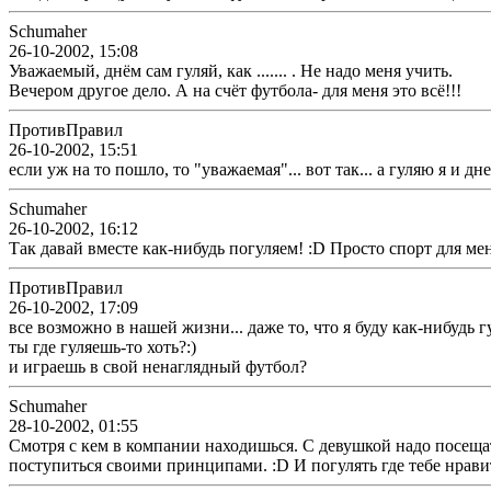
Schumaher
26-10-2002, 15:08
Уважаемый, днём сам гуляй, как ....... . Не надо меня учить.
Вечером другое дело. А на счёт футбола- для меня это всё!!!
ПротивПравил
26-10-2002, 15:51
если уж на то пошло, то "уважаемая"... вот так... а гуляю я и днем 
Schumaher
26-10-2002, 16:12
Так давай вместе как-нибудь погуляем! :D Просто спорт для ме
ПротивПравил
26-10-2002, 17:09
все возможно в нашей жизни... даже то, что я буду как-нибудь гул
ты где гуляешь-то хоть?:)
и играешь в свой ненаглядный футбол?
Schumaher
28-10-2002, 01:55
Смотря с кем в компании находишься. С девушкой надо посещать
поступиться своими принципами. :D И погулять где тебе нравится