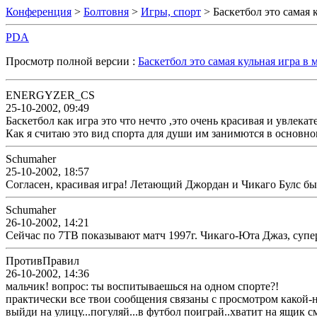
Конференция
>
Болтовня
>
Игры, спорт
> Баскетбол это самая к
PDA
Просмотр полной версии :
Баскетбол это самая кульная игра в м
ENERGYZER_CS
25-10-2002, 09:49
Баскетбол как игра это что нечто ,это очень красивая и увлека
Как я считаю это вид спорта для души им занимются в основно
Schumaher
25-10-2002, 18:57
Согласен, красивая игра! Летающий Джордан и Чикаго Булс бы
Schumaher
26-10-2002, 14:21
Сейчас по 7ТВ показывают матч 1997г. Чикаго-Юта Джаз, супер!
ПротивПравил
26-10-2002, 14:36
мальчик! вопрос: ты воспитываешься на одном спорте?!
практически все твои сообщения связаны с просмотром какой-нит
выйди на улицу...погуляй...в футбол поиграй..хватит на ящик см