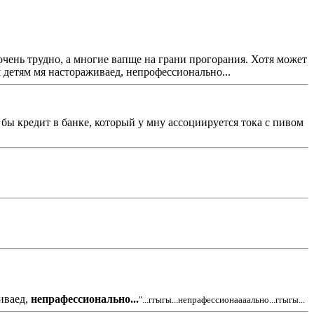
 очень трудно, а многие вапще на грани прогорания. Хотя может
м детям мя настораживаед, непрофессионально...
 бы кредит в банке, который у мну ассоциируется тока с пивом
живаед,
непрафессионально...
"...ггыгы...непрафессионаааально...ггыгы...