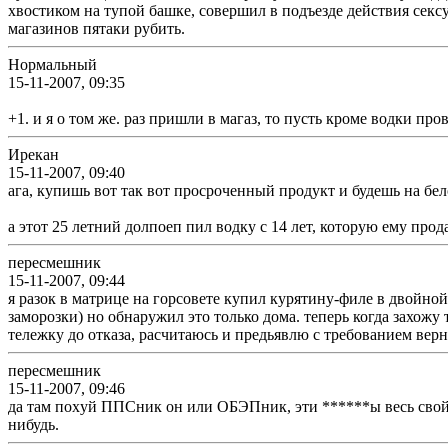
хвостиком на тупой башке, совершил в подъезде действия сексу
магазинов пятаки рубить.
Нормальный
15-11-2007, 09:35
+1. и я о том же. раз пришли в магаз, то пусть кроме водки пров
Ирекан
15-11-2007, 09:40
ага, купишь вот так вот просроченный продукт и будешь на бел
а этот 25 летний долпоеп пил водку с 14 лет, которую ему п
пересмешник
15-11-2007, 09:44
я разок в матрице на горсовете купил курятину-филе в двойной
заморозки) но обнаружил это только дома. теперь когда захож
тележку до отказа, расчитаюсь и предьявлю с требованием верну
пересмешник
15-11-2007, 09:46
да там поxyй ППСник он или ОБЭПник, эти ******ы весь свой р
нибудь.