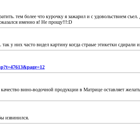
ратить. тем более что курочку я зажарил и с удовольствием съел.
оказался именно я! Не прощу!!!:D
 так у них часто видел картину когда страые этикетки сдирали 
.php?t=47613&page=12
 качество вино-водочной продукции в Матрице оставляет желать
бы извинился.