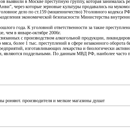
в выявили в Москве преступную группу, которая занималась р
и", через которые зерновые культуры продавались на мукомоль
головное дело по ст.159 (мошенничество) Уголовного кодекса РФ
разделения экономической безопасности Министерства внутренни
шлого года. К уголовной ответственности за такие преступлени
е, чем в январе-октябре 2006г.
, связанных с производством алкогольной продукции, ликвидиро
мяса, более 1 тыс. преступлений в сфере незаконного оборота б
дприятий, изготавливающих лекарства и биологически активные
и, являются поддельными. По данным МВД РФ, наиболее часто п
ны роняют. производителя и мелкие магазины душат