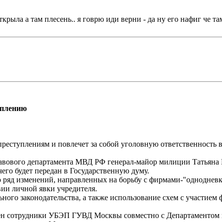
ткрыла а там плесень.. я говрю иди верни - да ну его нафиг че та
уплению
реступлениям и повлечет за собой уголовную ответственность 
авового департамента МВД РФ генерал-майор милиции Татьяна М
его будет передан в Государственную думу.
 ряд изменений, направленных на борьбу с фирмами-"однодневк
ии личной явки учредителя.
го законодательства, а также использование схем с участием
 цен сотрудники УБЭП ГУВД Москвы совместно с Департаментом