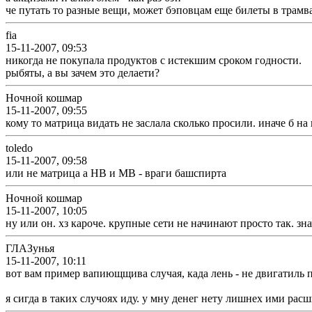
че путать то разные вещи, может бэповцам еще билеты в трамв
fia
15-11-2007, 09:53
никогда не покупала продуктов с истекшим сроком годности.
рыбяты, а вы зачем это делаети?
Ночной кошмар
15-11-2007, 09:55
кому то матрица видать не заслала сколько просили. иначе б на 
toledo
15-11-2007, 09:58
или не матрица а НВ и МВ - враги башспирта
Ночной кошмар
15-11-2007, 10:05
ну или он. хз кароче. крупные сети не начинают просто так. зн
ГЛАЗунья
15-11-2007, 10:11
вот вам пример вапиющщива случая, када лень - не двигатиль пра
я сигда в таких случоях иду. у мну денег нету лишнех ими расшвы