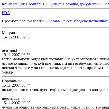
Конференция
>
Болтовня
>
Финансы, законы, документы
> Обл
PDA
Просмотр полной версии :
Облавы на сеть продовольственных
Мигрант
15-11-2007, 02:05
*****
user_amd
15-11-2007, 03:56
гггг в молодости когда был поставлен на учет благодаря наши
ларьке купишь, я им: куй вам типа, ага щаз разбежался ептэ:ma
поняли что ваще у них ниче не выходит, говорят - праблем типа 
меня:p
Нормальный
15-11-2007, 08:44
поддерживаю ментов. пусть ещё кроме водки делают контрольн
пересмешник
15-11-2007, 09:29
лучше бы общественно опасных преступников ловили, тунеядцы. 