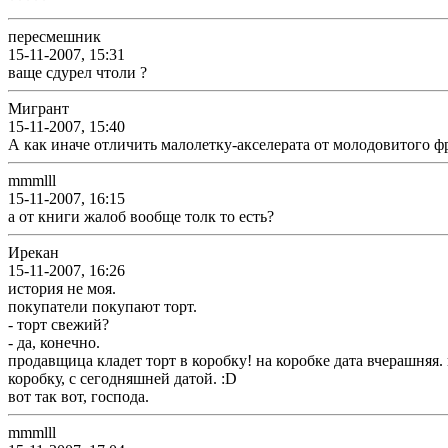
*****
пересмешник
15-11-2007, 15:31
ваще сдурел чтоли ?
Мигрант
15-11-2007, 15:40
А как иначе отличить малолетку-акселерата от молодовитого фри
mmmlll
15-11-2007, 16:15
а от книги жалоб вообще толк то есть?
Ирекан
15-11-2007, 16:26
история не моя.
покупатели покупают торт.
- торт свежий?
- да, конечно.
продавщица кладет торт в коробку! на коробке дата вчерашняя.
коробку, с сегодняшней датой. :D
вот так вот, господа.
mmmlll