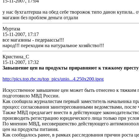
15-11-2007, 17:04
у нас бухгалтерша на обед себе творожок типо данон купила.. о
магазин без проблем деньги отдали
Муртаза
15-11-2007, 17:17
все магазины - педераассы!!!
народ!!! переходим на натуральное хозяйство!!!
Кристина_С
15-11-2007, 17:32
Завышение цен на продукты приравняют к тяжкому прест
http://pics.top.rbc.ru/top_pics/unio...4.250x200.jpeg
Искусственное завышение цен может быть отнесено к тяжким п
подготовило МВД России.
Как сообщила журналистам первый заместитель начальника пр
процесс согласования заинтересованными ведомствами, после ч
Также МВД предлагает внести в действующее законодательство
производить регистрацию юридического лица только при услов
По мнению МВД, несовершенство действующего антимонопольно
цен на продукты питания.
Как сообщалось ранее, в рамках расследования причин роста