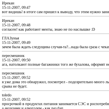
Ирекан
15-11-2007, 09:47
вот видишь! в итоге сам пришел к выводу, что этим нужно зани
Ирекан
15-11-2007, 09:48
согласен! как работают менты, знаю не по наслышке :D
ГЛАЗунья
15-11-2007, 09:49
зачем была ждать следущива случая-та?...нада была сраза с чека
пересмешник
15-11-2007, 09:50
ага, натолкают полные багажники того же бухалова, оформят 
пересмешник
15-11-2007, 09:52
я уже дома это обнаружил, посмотрел - подозрительно много ль
срыва не будет.
toledo
15-11-2007, 09:52
просрочкой в продуктах питания занимается СЭС и роспотреб
а акцизами и алкоголем - как раз бэп