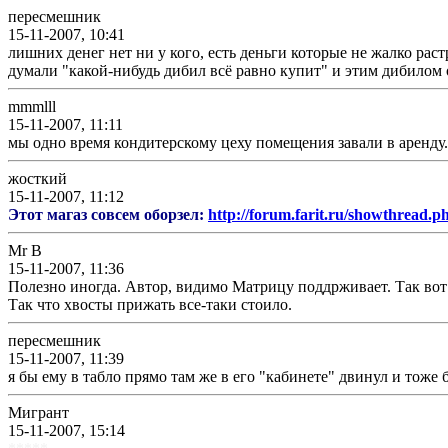
пересмешник
15-11-2007, 10:41
лишних денег нет ни у кого, есть деньги которые не жалко раст
думали "какой-нибудь дибил всё равно купит" и этим дибилом 
mmmlll
15-11-2007, 11:11
мы одно время кондитерскому цеху помещения завали в аренду..
жосткий
15-11-2007, 11:12
Этот магаз совсем оборзел:
http://forum.farit.ru/showthread
Mr B
15-11-2007, 11:36
Полезно иногда. Автор, видимо Матрицу поддрживает. Так вот
Так что хвосты прижать все-таки стоило.
пересмешник
15-11-2007, 11:39
я бы ему в табло прямо там же в его "кабинете" двинул и тоже 
Мигрант
15-11-2007, 15:14