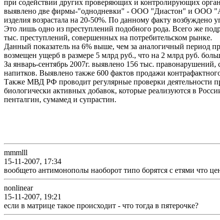
при содействии других проверяющих и контролирующих органо
выявлено две фирмы-"однодневки" - ООО "Диастон" и ООО "Анв
изделия возрастала на 20-50%. По данному факту возбуждено у
Это лишь одно из преступлений подобного рода. Всего же под
тыс. преступлений, совершенных на потребительском рынке.
Данный показатель на 6% выше, чем за аналогичный период про
возмещен ущерб в размере 5 млрд руб., что на 2 млрд руб. больш
За январь-сентябрь 2007г. выявлено 156 тыс. правонарушений
напитков. Выявлено также 600 фактов продажи контрафактного 
Также МВД РФ проводит регулярные проверки деятельности пре
биологически активных добавок, которые реализуются в Росси
пенталгин, сумамед и супрастин.
mmmlll
15-11-2007, 17:34
вообщето антимонополы наоборот типо борятся с етями что це
nonlinear
15-11-2007, 19:21
если в матрице такое происходит - что тогда в пятерочке?