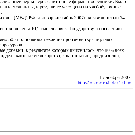
еализацией зерна через фиктивные фирмы-посредники. Было
ные мельницы, в результате чего цена на хлебобулочные
.
х дел (МВД) РФ за январь-октябрь 2007г. выявили около 54
я привлечены 10,5 тыс. человек. Государству и населению
вано 505 подпольных цехов по производству спиртных
иоресурсов.
 добавки, в результате которых выяснилось, что 80% всех
одделывают такие лекарства, как нистатин, преднизолон,
15 ноября 2007г
http://top.rbc.ru/index1.shtml