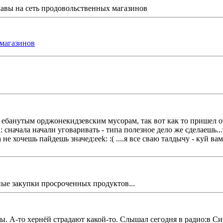
авы на сеть продовольственных магазинов
 магазинов
м eбанутым орджонекидзевским мусорам, так вот как то пришел о
d: сначала начали уговаривать - типа полезное дело же сделаешь.
не хочешь пайдешь значед:eek: :( ....я все сваю талдычу - куй ва
ые закупки просроченных продуктов...
А-то хернёй страдают какой-то. Слышал сегодня в радио:в Сипух