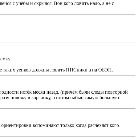
йся с учёбы и скрылся. Вон кого ловить надо, а не с
темку
олее таких уепков должны ловить ППСники а на ОБЭП.
 годности истёк месяц назад, (причём были следы повторной
 сразу положу в корзинку, а потом набью самую большую
 ориентировки вспоминают только когда расчехлят кого-