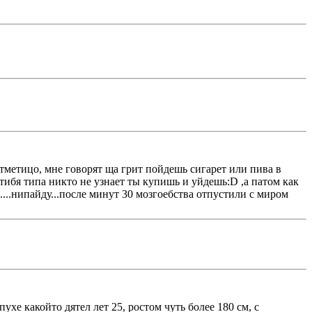
тметицо, мне говорят ща грит пойдешь сигарет или пива в
..тибя типа никто не узнает ты купишь и уйдешь:D ,а патом как
м....нипайду...после минут 30 мозгоeбства отпустили с миром
е какойто дятел лет 25, ростом чуть более 180 см, с