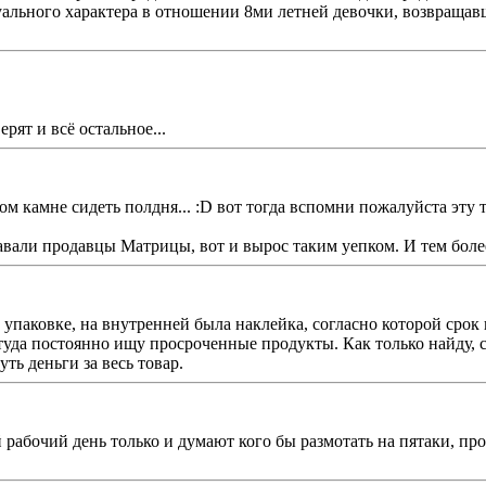
ального характера в отношении 8ми летней девочки, возвращавше
ерят и всё остальное...
ом камне сидеть полдня... :D вот тогда вспомни пожалуйста эту 
родавали продавцы Матрицы, вот и вырос таким уепком. И тем б
 упаковке, на внутренней была наклейка, согласно которой срок
у туда постоянно ищу просроченные продукты. Как только найду,
ть деньги за весь товар.
абочий день только и думают кого бы размотать на пятаки, про