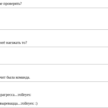
ае проверять?
неё наезжать то?
ачит была команда.
гресса...:rolleyes:
ревацца...:rolleyes: :)