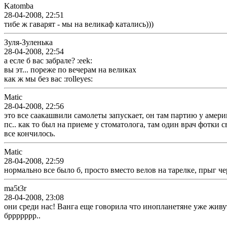
Katomba
28-04-2008, 22:51
тибе ж гаварят - мы на великаф катались)))
Зуля-Зуленька
28-04-2008, 22:54
а есле б вас забрале? :eek:
вы эт... пореже по вечерам на великах
как ж мы без вас :rolleyes:
Matic
28-04-2008, 22:56
это все саакашвили самолеты запускает, он там партию у америк
пс.. как то был на приеме у стоматолога, там один врач фотки 
все кончилось.
Matic
28-04-2008, 22:59
нормально все было б, просто вместо велов на тарелке, прыг че
ma5t3r
28-04-2008, 23:08
они среди нас! Ванга еще говорила что инопланетяне уже живут
бррррррр..