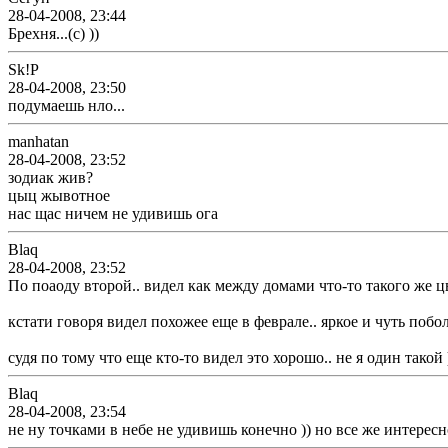
28-04-2008, 23:44
Брехня...(с) ))
Sk!P
28-04-2008, 23:50
подумаешь нло...
manhatan
28-04-2008, 23:52
зодиак жив?
цыц жывотное
нас щас ничем не удивишь ога
Blaq
28-04-2008, 23:52
По поаоду второй.. видел как между домами что-то такого же цв
кстати говоря видел похожее еще в феврале.. яркое и чуть побо
судя по тому что еще кто-то видел это хорошо.. не я один такой
Blaq
28-04-2008, 23:54
не ну точками в небе не удивишь конечно )) но все же интересн