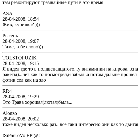
там ремонтируют трамвайные пути в это время
ASA
28-04-2008, 18:54
Жив, курилка? )))
Рысень
28-04-2008, 19:07
Тимс, тебе слово)))
TOLSTOPUZIK
28-04-2008, 19:15
Я видел,где то в полдвенадцатого...у витаминки на кирова...сн
ракеты)...чет как то посмотрел,и забыл..а потом дальше прошел
фотик сел как на зло
RR4
28-04-2008, 19:29
Это Трава хорошая(лютая)была...
Alonzo
28-04-2008, 20:02
тоже видел несколько раз.. всё таки интересно они как то двиг
!SiPaiLoVo EPt@!