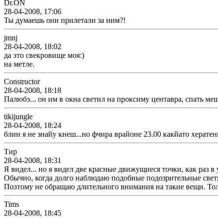
Dr.ON
28-04-2008, 17:06
Ты думаешь они прилетали за ним?!
jmnj
28-04-2008, 18:02
да это свекровище моя:)
на метле.
Constructor
28-04-2008, 18:18
Палюбэ... он им в окна светил на проксиму центавра, спать меш
tikijungle
28-04-2008, 18:24
блин я не знайу кнеш...но фчира врайоне 23.00 какйато хератень
Тир
28-04-2008, 18:31
Я видел... но я видел две красные движущиеся точки, как раз в
Обычно, когда долго наблюдаю подобные подозрительные светящ
Поэтому не обращаю длительного внимания на такие вещи. Тольк
Tims
28-04-2008, 18:45