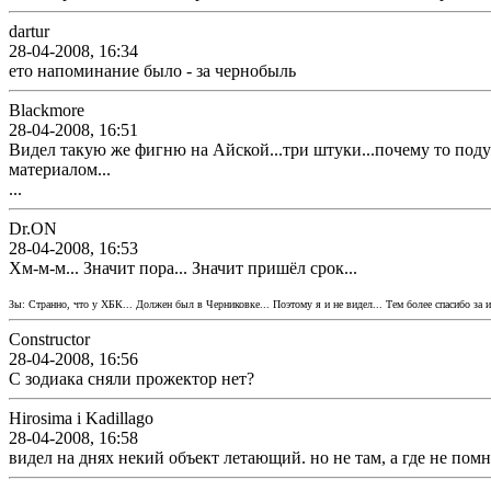
dartur
28-04-2008, 16:34
ето напоминание было - за чернобыль
Blackmore
28-04-2008, 16:51
Видел такую же фигню на Айской...три штуки...почему то поду
материалом...
...
Dr.ON
28-04-2008, 16:53
Хм-м-м... Значит пора... Значит пришёл срок...
Зы: Странно, что у ХБК... Должен был в Черниковке... Поэтому я и не видел... Тем более спасибо за 
Constructor
28-04-2008, 16:56
С зодиака сняли прожектор нет?
Hirosima i Kadillago
28-04-2008, 16:58
видел на днях некий объект летающий. но не там, а где не пом