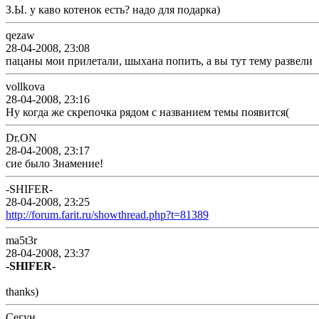
З.Ы. у каво котенок есть? надо для подарка)
qezaw
28-04-2008, 23:08
пацаны мои прилетали, шыхана попить, а вы тут тему развели
vollkova
28-04-2008, 23:16
Ну когда же скрепочка рядом с названием темы появится(
Dr.ON
28-04-2008, 23:17
сие было Знамение!
-SHIFER-
28-04-2008, 23:25
http://forum.farit.ru/showthread.php?t=81389
ma5t3r
28-04-2008, 23:37
-SHIFER-
thanks)
Сегун