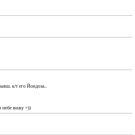
ывш. к/т его Йондоза..
в небе вижу =))