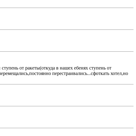
 ступень от ракеты(откуда в нашех ебенях ступень от
 перемещались,постоянно перестраивались...сфоткать хотел,но