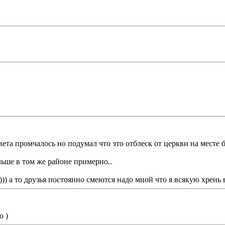
ета промчалось но подумал что это отблеск от церкви на месте б
льше в том же районе примерно..
 ))) а то друзья постоянно смеются надо мной что я всякую хрень 
о )