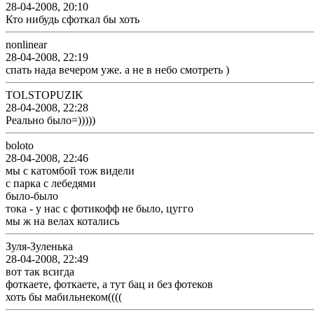
28-04-2008, 20:10
Кто нибудь сфоткал бы хоть
nonlinear
28-04-2008, 22:19
спать нада вечером уже. а не в небо смотреть )
TOLSTOPUZIK
28-04-2008, 22:28
Реально было=)))))
boloto
28-04-2008, 22:46
мы с катомбой тож видели
с парка с лебедями
было-было
тока - у нас с фотикофф не было, цугго
мы ж на велах котались
Зуля-Зуленька
28-04-2008, 22:49
вот так всигда
фоткаете, фоткаете, а тут бац и без фотеков
хоть бы мабильнеком((((