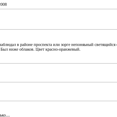
2008
 наблюдал в районе проспекта или зорге непоняьный светящийся о
. Был ниже облаков. Цвет красно-оранжевый.
ко....