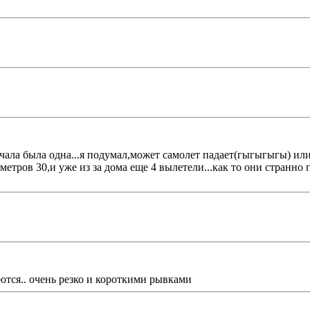
ачала была одна...я подумал,может самолет падает(гыгыгыгы) или
 метров 30,и уже из за дома еще 4 вылетели...как то они странно
аются.. очень резко и короткими рывками