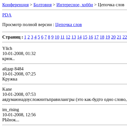
Конференция
>
Болтовня
>
Интересное, хобби
> Цепочка слов
PDA
Просмотр полной версии :
Цепочка слов
Страниц :
1
2
3
4
5
6
7
8
9
10
11
12
13
14
15
16
17
18
19
20
21
22
Ylich
10-01-2008, 01:32
крюк..
айдар 8484
10-01-2008, 07:25
Кружка
Kane
10-01-2008, 07:53
аядумаюнадоусложнитьправилаигры (это как-будто одно слово,
im_rising
10-01-2008, 12:56
РЫнок...