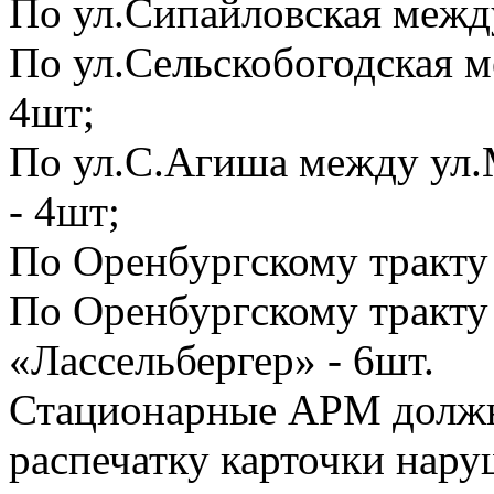
По ул.Сипайловская между
По ул.Сельскобогодская м
4шт;
По ул.С.Агиша между ул.
- 4шт;
По Оренбургскому тракту
По Оренбургскому тракту
«Лассельбергер» - 6шт.
Стационарные АРМ должн
распечатку карточки нар