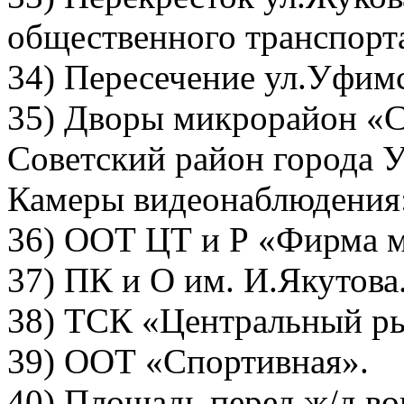
общественного транспорт
34) Пересечение ул.Уфимс
35) Дворы микрорайон «С
Советский район города 
Камеры видеонаблюдения
36) ООТ ЦТ и Р «Фирма 
37) ПК и О им. И.Якутова
38) ТСК «Центральный р
39) ООТ «Спортивная».
40) Площадь перед ж/д во