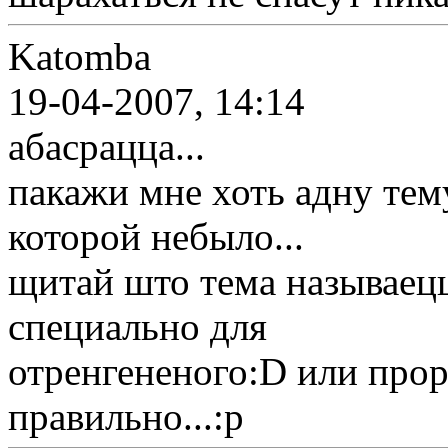
Katomba
19-04-2007, 14:14
абасрацца...
пакажи мне хоть адну тем
которой небыло...
щитай што тема называецц
специально для
отренгененого:D или прор
правильно...:p