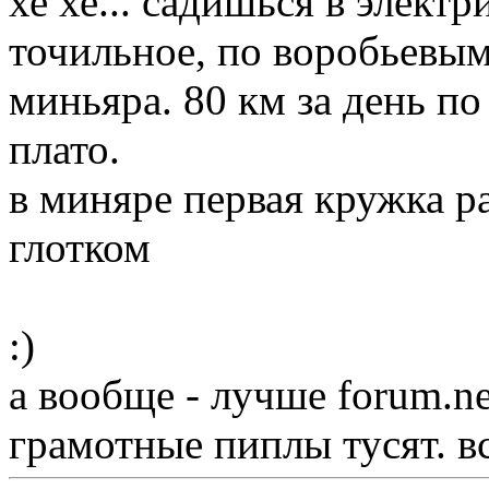
хе хе... садишься в элект
точильное, по воробьевы
миньяра. 80 км за день п
плато.
в миняре первая кружка р
глотком
:)
а вообще - лучше forum.n
грамотные пиплы тусят. в