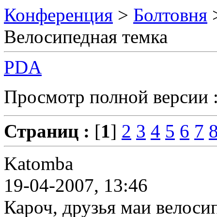
Конференция
>
Болтовня
Велосипедная темка
PDA
Просмотр полной версии 
Страниц :
[
1
]
2
3
4
5
6
7
Katomba
19-04-2007, 13:46
Кароч, друзья маи велоси