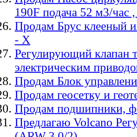
190F подача 52 м3/час ,
Продам Брус клееный и
- X
Регулирующий клапан т
электрическим приводо
Продам Блок управлени
Продам геосетку и геот
Продам подшипники, фо
Предлагаю Volcano Рег
(ARW 3.0/2)