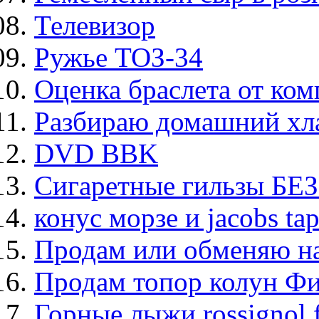
Телевизор
Ружье ТОЗ-34
Оценка браслета от ко
Разбираю домашний хла
DVD BBK
Сигаретные гильзы БЕЗ
конус морзе и jacobs tap
Продам или обменяю н
Продам топор колун Фи
Горные лыжи rossignol f