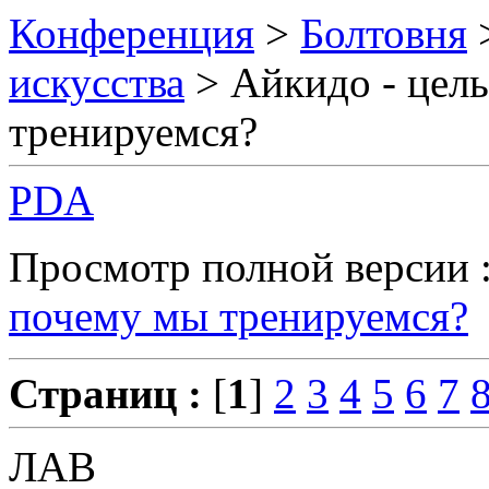
Конференция
>
Болтовня
искусства
> Айкидо - цель
тренируемся?
PDA
Просмотр полной версии 
почему мы тренируемся?
Страниц :
[
1
]
2
3
4
5
6
7
ЛАВ